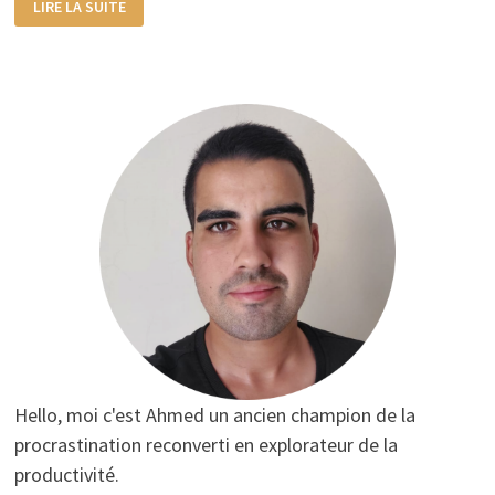
LIRE LA SUITE
MÉTHODE
POMODORO
EN
TÉLÉTRAVAIL
:
4
ÉTAPES
POUR
GÉRER
SON
TEMPS
Hello, moi c'est Ahmed un ancien champion de la
procrastination reconverti en explorateur de la
productivité.