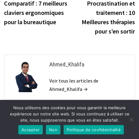
précédente :
s
Comparatif : 7 meilleurs
Procrastination et
de
claviers ergonomiques
traitement : 10
l’article
pour la bureautique
Meilleures thérapies
pour s’en sortir
Ahmed_Khalifa
Voir tous les articles de
Ahmed_Khalifa →
Nous utilisons des cookies pour vous garantir la meilleure
expérience sur notre site web. Si vous continuez à utiliser ce
VOUS POURRIEZ AUSSI AIMER
site, nous supposerons que vous en êtes satisfait.
Accepter
Non
Politique de confidentialité